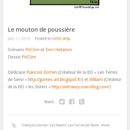
Le mouton de poussière
Juin, 17, 2014
Posted in
Comic strip
Scénario
PöCöm
et
Eren Histarion
Dessin
PöCöm
Dédicace
Francois Gomes
(Créateur de la BD « Les Terres
de Sienn »
http://gomes-art.blogspot.fr/
) et
William
(Créateur
de la BD « les Sisters »
http://wilmaury.over-blog.com/
)
Share:
Twitter
Facebook
Google+
François Gomes
,
Les Sisters
,
Les Terres de SIenn
,
mout
,